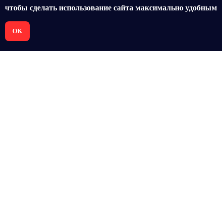
чтобы сделать использование сайта максимально удобным
OK
+7 952 992 64 20
sales@rocketvr.ru
Copyright © ООО «КИБЕРТАГ»
Все авторские права защищены