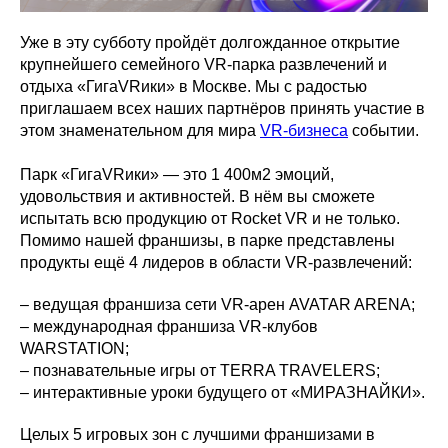
Уже в эту субботу пройдёт долгожданное открытие
крупнейшего семейного VR-парка развлечений и
отдыха «ГигаVRики» в Москве. Мы с радостью
приглашаем всех наших партнёров принять участие в
этом знаменательном для мира
VR-бизнеса
событии.
Парк «ГигаVRики» — это 1 400м2 эмоций,
удовольствия и активностей. В нём вы сможете
испытать всю продукцию от Rocket VR и не только.
Помимо нашей франшизы, в парке представлены
продукты ещё 4 лидеров в области VR-развлечений:
– ведущая франшиза сети VR-арен AVATAR ARENA;
– международная франшиза VR-клубов
WARSTATION;
– познавательные игры от TERRA TRAVELERS;
– интерактивные уроки будущего от «МИРАЗНАЙКИ».
Целых 5 игровых зон с лучшими франшизами в