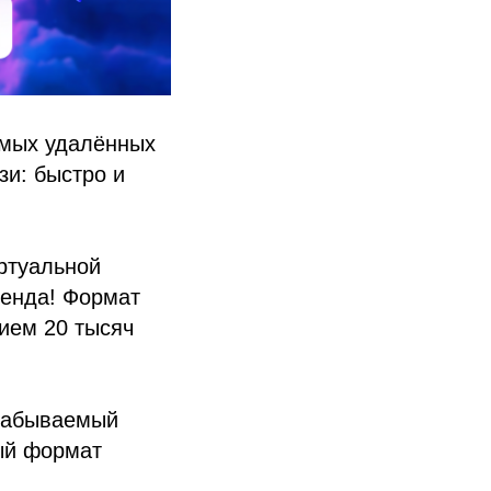
амых удалённых
зи: быстро и
ртуальной
ренда! Формат
ием 20 тысяч
езабываемый
ый формат