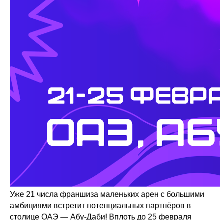
Уже 21 числа франшиза маленьких арен с большими
амбициями встретит потенциальных партнёров в
столице ОАЭ — Абу-Даби! Вплоть до 25 февраля